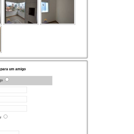
e para um amigo
go
ne