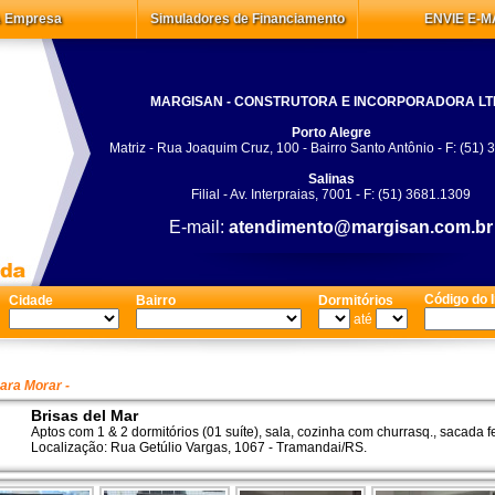
 Empresa
Simuladores de Financiamento
ENVIE E-M
MARGISAN - CONSTRUTORA E INCORPORADORA L
Porto Alegre
Matriz - Rua Joaquim Cruz, 100 - Bairro Santo Antônio - F: (51)
Salinas
Filial - Av. Interpraias, 7001 - F: (51) 3681.1309
E-mail:
atendimento@margisan.com.br
Código do 
Cidade
Bairro
Dormitórios
até
ara Morar -
Brisas del Mar
Aptos com 1 & 2 dormitórios (01 suíte), sala, cozinha com churrasq., sacada 
Localização: Rua Getúlio Vargas, 1067 - Tramandai/RS.