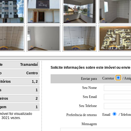
de
Tramandaí
Solicite informações sobre este imóvel ou envi
o
Centro
Corretor
/ Ami
Enviar para
tórios
1, 2
Seu Nome
s
1
Seu Email
eiros
2
Seu Telefone
gem
1
móvel foi visualizado
Email
/ Telefo
Preferência de retorno
3021 vezes.
Mensagem