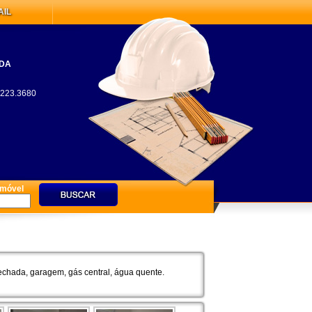
AIL
TDA
 3223.3680
Imóvel
fechada, garagem, gás central, água quente.