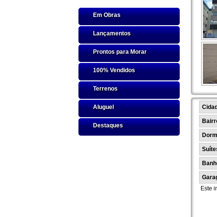
Em Obras
Lançamentos
Prontos para Morar
100% Vendidos
Terrenos
Aluguel
Cida
Bairr
Destaques
Dormi
Suíte
Banh
Gara
Este i