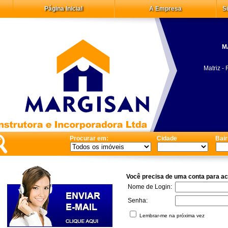
Página Inicial
A Empresa
S
M
Matriz -
Procurar em:
Cidade
Bair
Você precisa de uma conta para ac
Nome de Login:
Senha:
Lembrar-me na próxima vez