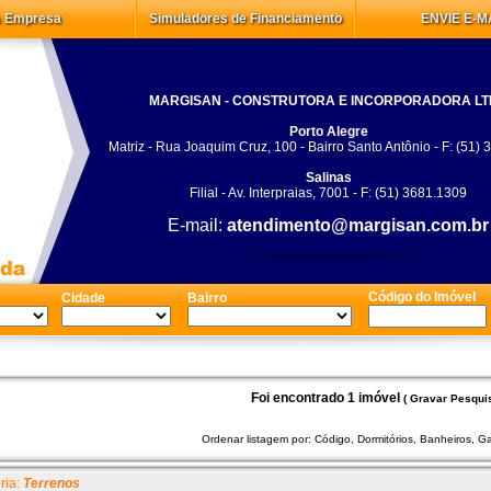
 Empresa
Simuladores de Financiamento
ENVIE E-M
MARGISAN - CONSTRUTORA E INCORPORADORA L
Porto Alegre
Matriz - Rua Joaquim Cruz, 100 - Bairro Santo Antônio - F: (51)
Salinas
Filial - Av. Interpraias, 7001 - F: (51) 3681.1309
E-mail:
atendimento@margisan.com.br
Código do Imóvel
Cidade
Bairro
Foi encontrado 1 imóvel
( Gravar Pesquis
Ordenar listagem por:
Código
,
Dormitórios
,
Banheiros
,
G
ria:
Terrenos