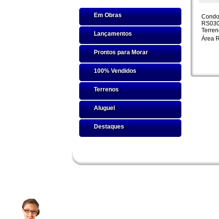
Em Obras
Condo
RS030 
Terren
Lançamentos
Área R
Prontos para Morar
100% Vendidos
Terrenos
Aluguel
Destaques