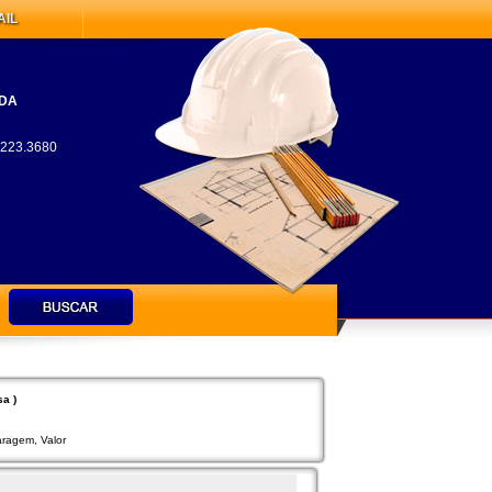
AIL
TDA
 3223.3680
a )
aragem
,
Valor